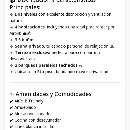
Principales:
🔹
Dos niveles
con excelente distribución y ventilación
natural
🔹
4 habitaciones
, incluyendo una ideal para rentar por
Airbnb 💼💰
🔹
3.5 baños
🔹
Sauna privado
, tu espacio personal de relajación 🧖‍♂️
🔹
Terraza exclusiva
perfecta para compartir o
desconectarte
🔹
2 parqueos paralelos techados
🚗
🔹 Ubicado en
5to piso
, brindando mayor privacidad
✨ Amenidades y Comodidades:
✔️ AirBnB Friendly
✔️ Amueblado
✔️ Aire acondicionado
✔️ Cocina con desayunador
✔️ Línea blanca incluida