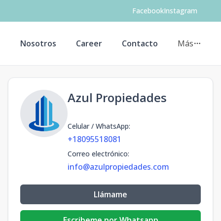
Facebook
Instagram
s
Nosotros
Career
Contacto
Más
Azul Propiedades
Celular / WhatsApp
:
+18095518081
Correo electrónico
:
info@azulpropiedades.com
Llámame
Escribeme por Whatsapp