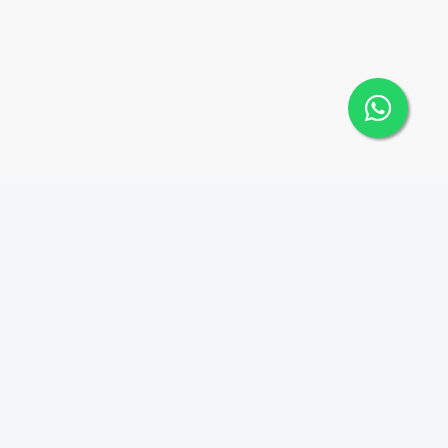
Contáctanos
Menu
+18095518081
Propiedades
Azulados
info@azulpropiedades.co