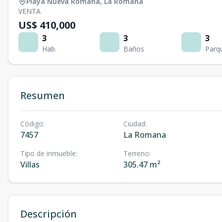
Playa Nueva Romana
,
La Romana
VENTA
US$ 410,000
3
3
3
Hab.
Baños
Parq
Resumen
Código
:
Ciudad
:
7457
La Romana
Tipo de inmueble
:
Terreno
:
Villas
305.47 m²
Descripción