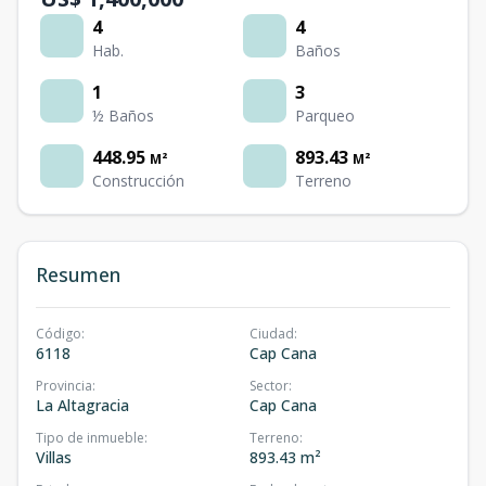
4
4
Hab.
Baños
1
3
½ Baños
Parqueo
448.95
893.43
M²
M²
Construcción
Terreno
Resumen
Código
:
Ciudad
:
6118
Cap Cana
Provincia
:
Sector
:
La Altagracia
Cap Cana
Tipo de inmueble
:
Terreno
:
Villas
893.43 m²