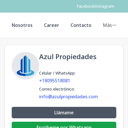
Facebook
Instagram
s
Nosotros
Career
Contacto
Más
Azul Propiedades
Celular / WhatsApp
:
+18095518081
Correo electrónico
:
info@azulpropiedades.com
Llámame
Escribeme por Whatsapp