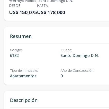
Arroyo Hondo
,
Santo Domingo D.N.
DESDE
HASTA
US$ 150,075
US$ 178,000
Resumen
Código
:
Ciudad
:
6182
Santo Domingo D.N.
Tipo de inmueble
:
Año de Construcción
:
Apartamentos
0
Descripción