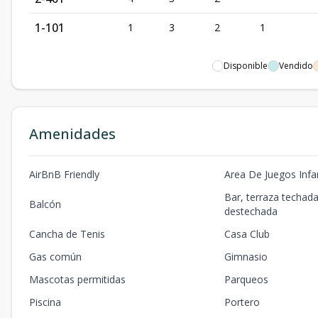
1-101
1
3
2
1
Disponible
Vendido
Amenidades
AirBnB Friendly
Area De Juegos Infan
Bar, terraza techada
Balcón
destechada
Cancha de Tenis
Casa Club
Gas común
Gimnasio
Mascotas permitidas
Parqueos
Piscina
Portero