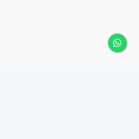
Contáctanos
Menu
+18095518081
Propiedades