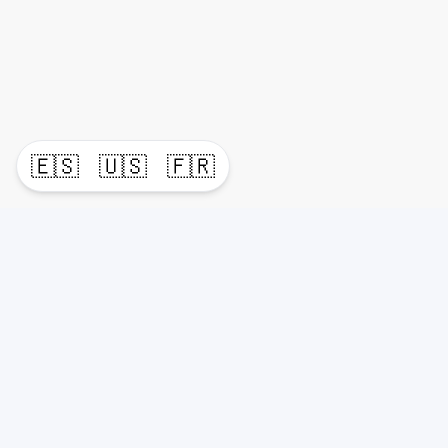
🇪🇸
🇺🇸
🇫🇷