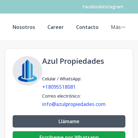
Facebook
Instagram
s
Nosotros
Career
Contacto
Más
Azul Propiedades
Celular / WhatsApp
:
+18095518081
Correo electrónico
:
info@azulpropiedades.com
Llámame
Escribeme por Whatsapp