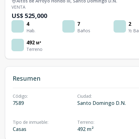
Altos de Arroyo Hondo III
,
Santo Domingo D.N.
VENTA
US$ 525,000
4
7
2
Hab.
Baños
½ Ba
492
M²
Terreno
Resumen
Código
:
Ciudad
:
7589
Santo Domingo D.N.
Tipo de inmueble
:
Terreno
:
Casas
492 m²