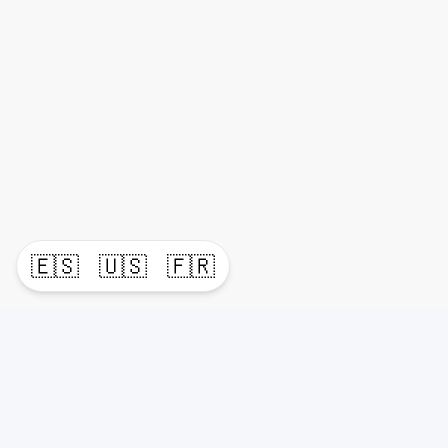
🇪🇸
🇺🇸
🇫🇷