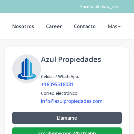
Facebook
Instagram
s
Nosotros
Career
Contacto
Más
Azul Propiedades
Celular / WhatsApp
:
+18095518081
Correo electrónico
:
info@azulpropiedades.com
Llámame
Escribeme por Whatsapp