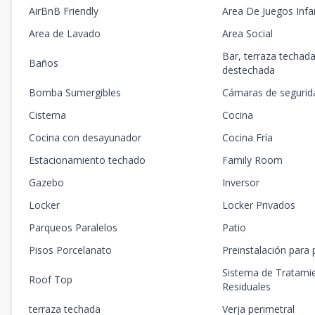
AirBnB Friendly
Area De Juegos Infan
Area de Lavado
Area Social
Bar, terraza techada
Baños
destechada
Bomba Sumergibles
Cámaras de segurid
Cisterna
Cocina
Cocina con desayunador
Cocina Fría
Estacionamiento techado
Family Room
Gazebo
Inversor
Locker
Locker Privados
Parqueos Paralelos
Patio
Pisos Porcelanato
Preinstalación para 
Sistema de Tratami
Roof Top
Residuales
terraza techada
Verja perimetral