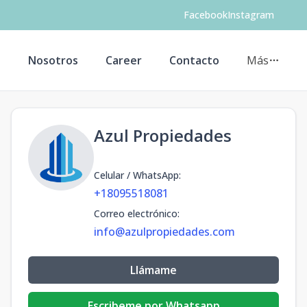
Facebook
Instagram
s
Nosotros
Career
Contacto
Más
Azul Propiedades
Celular / WhatsApp
:
+18095518081
Correo electrónico
:
info@azulpropiedades.com
Llámame
Escribeme por Whatsapp