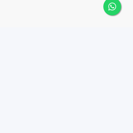
Contáctanos
Menu
+18095518081
Propiedades
Azulados
info@azulpropiedades.co
m
Nosotros
Autop. Cnel. Rafael
Career
Tomás Fernandez
Contacto