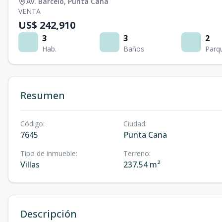
Av. Barceló
,
Punta Cana
VENTA
US$ 242,910
3
3
2
Hab.
Baños
Parq
Resumen
Código
:
Ciudad
:
7645
Punta Cana
Tipo de inmueble
:
Terreno
:
Villas
237.54 m²
Descripción