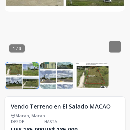
1
/
3
Vendo Terreno en El Salado MACAO
Macao
,
Macao
DESDE
HASTA
US$ 185,000
US$ 185,000