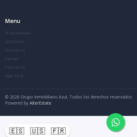
Menu
Propiedades
Azulados
Nosotros
Career
Contacto
App Azul
©
2026
Grupo Inmobiliario Azul
,
Todos los derechos reservados
Powered by
AlterEstate
🇪🇸
🇺🇸
🇫🇷