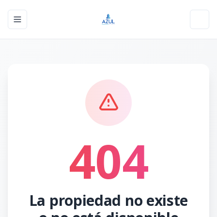
Toggle navigation menu
Toggl
404
La propiedad no existe