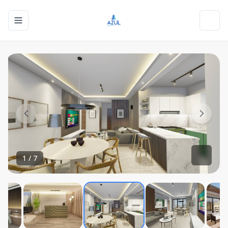
Toggle navigation menu
Toggl
1
/
7