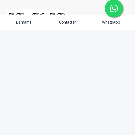
🇪🇸
🇺🇸
🇫🇷
Llámame
Contactar
WhatsApp
Tu aliado de confianza en bienes raíces en la Rep. Dom.
Desde Santo Domingo hasta Punta Cana.
Contáctanos
+18095518081
info@azulpropiedades.com