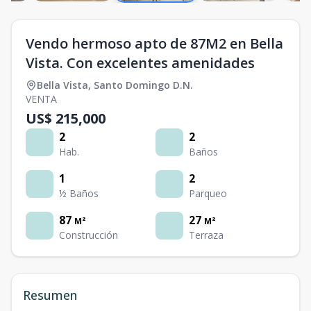
Vendo hermoso apto de 87M2 en Bella
Vista. Con excelentes amenidades
Bella Vista
,
Santo Domingo D.N.
VENTA
US$ 215,000
2
2
Hab.
Baños
1
2
½ Baños
Parqueo
87
27
M²
M²
Construcción
Terraza
Resumen