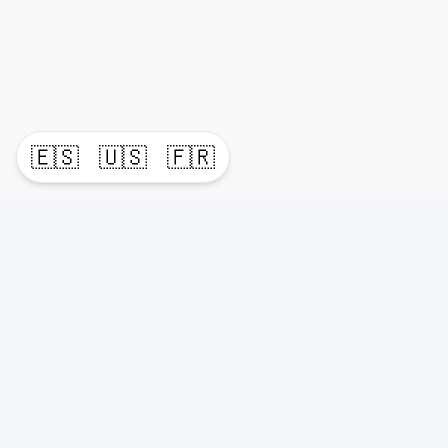
🇪🇸
🇺🇸
🇫🇷