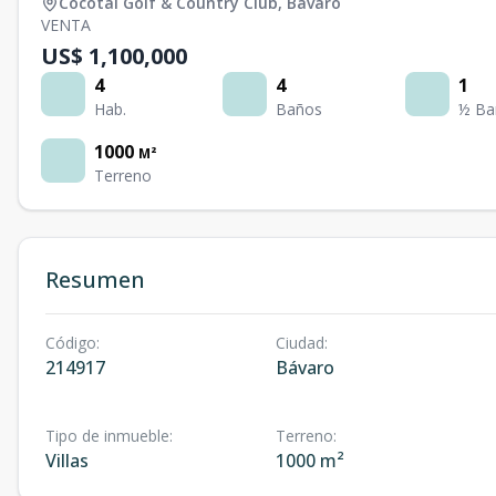
Cocotal Golf & Country Club
,
Bávaro
VENTA
US$ 1,100,000
4
4
1
Hab.
Baños
½ Ba
1000
M²
Terreno
Resumen
Código
:
Ciudad
:
214917
Bávaro
Tipo de inmueble
:
Terreno
:
Villas
1000 m²