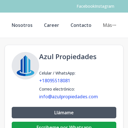
Facebook
Instagram
s
Nosotros
Career
Contacto
Más
Azul Propiedades
Celular / WhatsApp
:
+18095518081
Correo electrónico
:
info@azulpropiedades.com
Llámame
Escribeme por Whatsapp