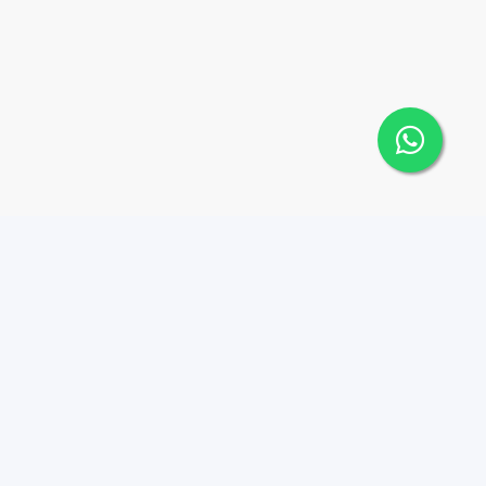
Contáctanos
Menu
+18095518081
Propiedades