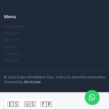
Menu
Propiedades
Azulados
Nosotros
Career
Contacto
App Azul
©
2026
Grupo Inmobiliario Azul
,
Todos los derechos reservados
Powered by
AlterEstate
🇪🇸
🇺🇸
🇫🇷