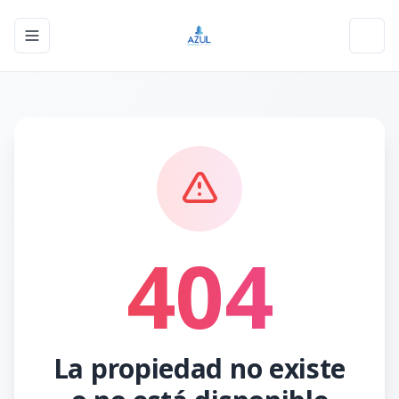
Toggle navigation menu
Toggl
404
La propiedad no existe