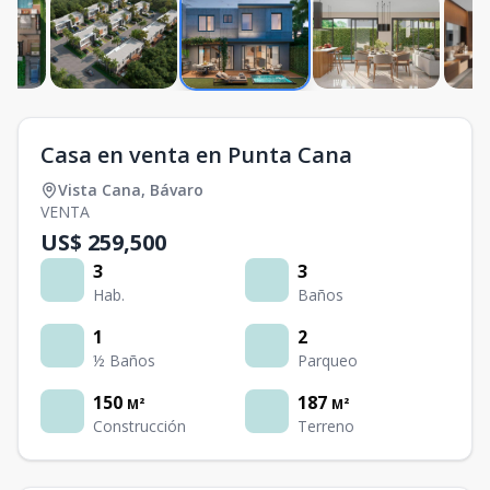
Casa en venta en Punta Cana
Vista Cana
,
Bávaro
VENTA
US$ 259,500
3
3
Hab.
Baños
1
2
½ Baños
Parqueo
150
187
M²
M²
Construcción
Terreno