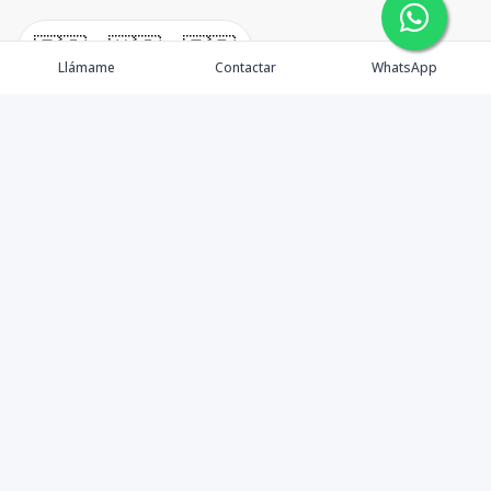
🇪🇸
🇺🇸
🇫🇷
Llámame
Contactar
WhatsApp
Tu aliado de confianza en bienes raíces en la Rep. Dom.
Desde Santo Domingo hasta Punta Cana.
Contáctanos
+18095518081
info@azulpropiedades.com