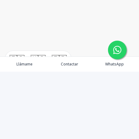
🇪🇸
🇺🇸
🇫🇷
Llámame
Contactar
WhatsApp
Tu aliado de confianza en bienes raíces en la Rep. Dom.