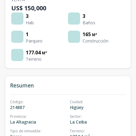
US$ 150,000
3
3
Hab.
Baños
1
165
M²
Parqueo
Construcción
177.04
M²
Terreno
Resumen
Código
:
Ciudad
:
214887
Higüey
Provincia
:
Sector
:
La Altagracia
La Ceiba
Tipo de inmueble
:
Terreno
: