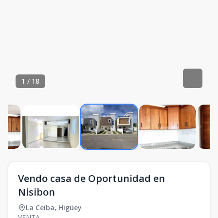
1
/
18
Vendo casa de Oportunidad en
Nisibon
La Ceiba
,
Higüey
VENTA