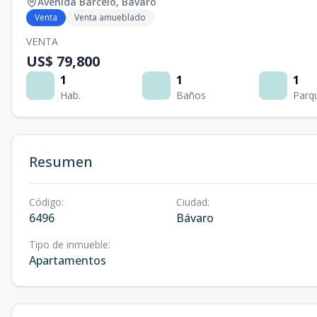
Avenida Barceló
,
Bávaro
Venta
Venta amueblado
VENTA
US$ 79,800
1
1
1
Hab.
Baños
Parq
Resumen
Código
:
Ciudad
:
6496
Bávaro
Tipo de inmueble
:
Apartamentos