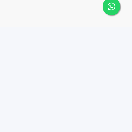
Contáctanos
Menu
+18095518081
Propiedades
Azulados
info@azulpropiedades.co
m
Nosotros
Autop. Cnel. Rafael
Career
Tomás Fernandez
Contacto