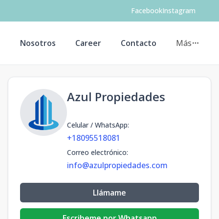
Facebook
Instagram
s
Nosotros
Career
Contacto
Más
Azul Propiedades
Celular / WhatsApp
:
+18095518081
Correo electrónico
:
info@azulpropiedades.com
Llámame
Escribeme por Whatsapp