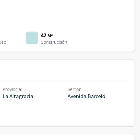
42
M²
ueo
Construcción
Provincia
:
Sector
:
La Altagracia
Avenida Barceló