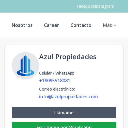
Facebook
Instagram
s
Nosotros
Career
Contacto
Más
Azul Propiedades
Celular / WhatsApp
:
+18095518081
Correo electrónico
:
info@azulpropiedades.com
Llámame
Escribeme por Whatsapp