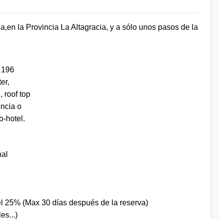
en la Provincia La Altagracia, y a sólo unos pasos de la
 196
er,
 roof top
encia o
o-hotel.
nal
el 25% (Max 30 días después de la reserva)
es...)