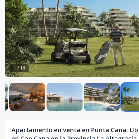
1
/
16
Apartamento en venta en Punta Cana. Ubic
en Cap Cana,en la Provincia La Altagracia,