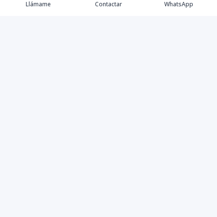
Llámame
Contactar
WhatsApp
Tu aliado de confianza en bienes raíces en la Rep. Dom.
Desde Santo Domingo hasta Punta Cana.
Contáctanos
+18095518081
info@azulpropiedades.com
Autop. Cnel. Rafael Tomás Fernandez Dominguez #55, 3er nivel
10-A, SDE, Rep. Dom.