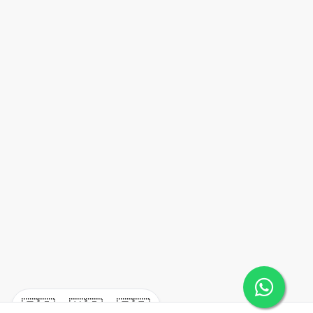
🇪🇸
🇺🇸
🇫🇷