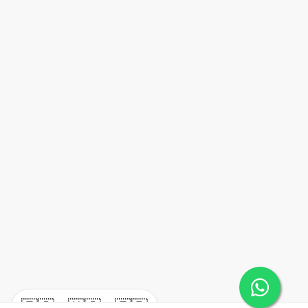
🇪🇸
🇺🇸
🇫🇷