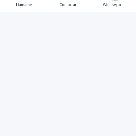
Llámame
Contactar
WhatsApp
Tu aliado de confianza en bienes raíces en la Rep. Dom.
Desde Santo Domingo hasta Punta Cana.
Contáctanos
+18095518081
info@azulpropiedades.com
Autop. Cnel. Rafael Tomás Fernandez Dominguez #55, 3er nivel
10-A, SDE, Rep. Dom.