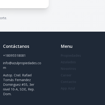
orte.
Contáctanos
Menu
+18095518081
Propiedades
Azulados
info@azulpropiedades.co
m
Nosotros
Autop. Cnel. Rafael
Career
Tomás Fernandez
Contacto
Dominguez #55, 3er
App Azul
nivel 10-A, SDE, Rep.
Dom.