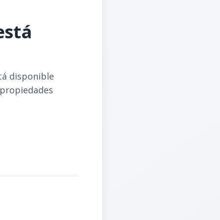
está
tá disponible
 propiedades