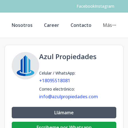
Facebook
Instagram
s
Nosotros
Career
Contacto
Más
Azul Propiedades
Celular / WhatsApp
:
+18095518081
Correo electrónico
:
info@azulpropiedades.com
Llámame
Escribeme por Whatsapp