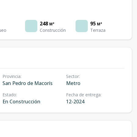
248
95
M²
M²
ueo
Construcción
Terraza
Provincia
:
Sector
:
San Pedro de Macorís
Metro
Estado
:
Fecha de entrega
:
En Construcción
12-2024