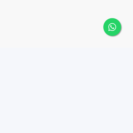
Contáctanos
Menu
+18095518081
Propiedades
Azulados
info@azulpropiedades.co
m