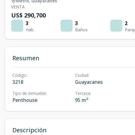
Metro
,
Guayacanes
VENTA
US$ 290,700
3
3
2
Hab.
Baños
Parq
Resumen
Código
:
Ciudad
:
3218
Guayacanes
Tipo de inmueble
:
Terraza
:
Penthouse
95 m²
Descripción