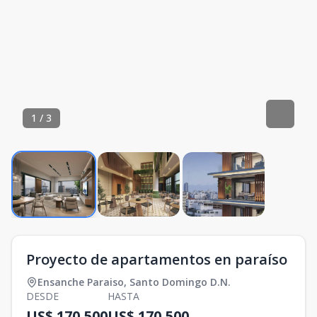
1
/
3
Proyecto de apartamentos en paraíso
Ensanche Paraiso
,
Santo Domingo D.N.
DESDE
HASTA
US$ 170,500
US$ 170,500