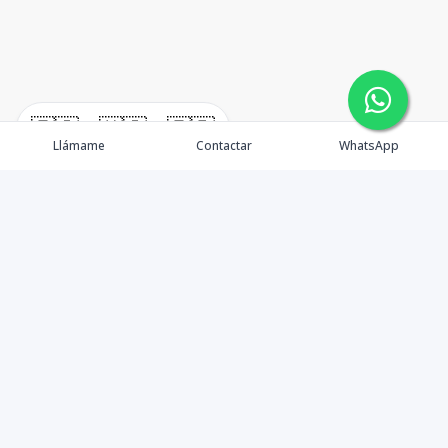
🇪🇸
🇺🇸
🇫🇷
Llámame
Contactar
WhatsApp
Tu aliado de confianza en bienes raíces en la Rep. Dom.
Desde Santo Domingo hasta Punta Cana.
Contáctanos