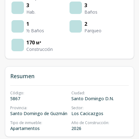
3
3
Hab.
Baños
1
2
½ Baños
Parqueo
170
M²
Construcción
Resumen
Código
:
Ciudad
:
5867
Santo Domingo D.N.
Provincia
:
Sector
:
Santo Domingo de Guzmán
Los Cacicazgos
Tipo de inmueble
:
Año de Construcción
:
Apartamentos
2026