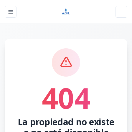
Toggle navigation menu
Toggl
404
La propiedad no existe