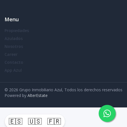
Menu
Propiedades
Azulados
Nosotros
Career
Contacto
App Azul
©
2026
Grupo Inmobiliario Azul
,
Todos los derechos reservados
Powered by
AlterEstate
🇪🇸
🇺🇸
🇫🇷