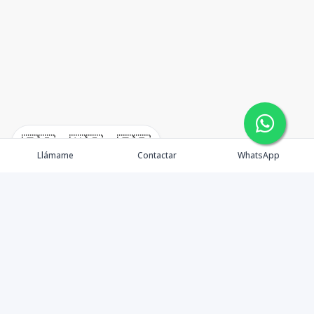
🇪🇸
🇺🇸
🇫🇷
Llámame
Contactar
WhatsApp
Tu aliado de confianza en bienes raíces en la Rep. Dom.