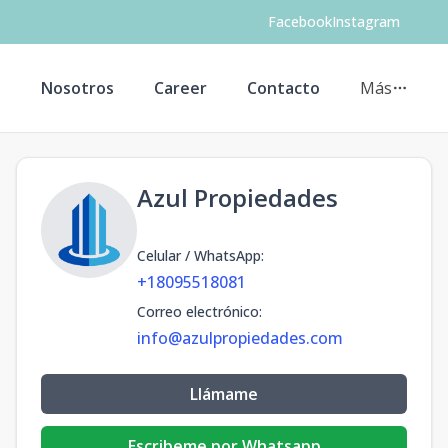
Facebook
Instagram
s
Nosotros
Career
Contacto
Más
Azul Propiedades
Celular / WhatsApp
:
+18095518081
Correo electrónico
:
info@azulpropiedades.com
Llámame
Escribeme por Whatsapp