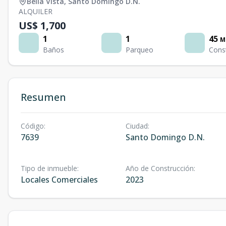
Bella Vista
,
Santo Domingo D.N.
ALQUILER
US$ 1,700
1
1
45
M
Baños
Parqueo
Cons
Resumen
Código
:
Ciudad
:
7639
Santo Domingo D.N.
Tipo de inmueble
:
Año de Construcción
:
Locales Comerciales
2023