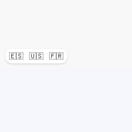
🇪🇸
🇺🇸
🇫🇷