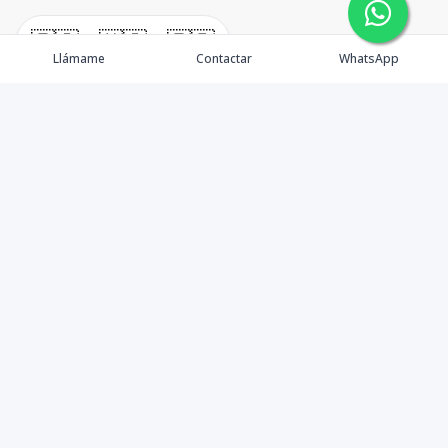
🇪🇸
🇺🇸
🇫🇷
Llámame
Contactar
WhatsApp
Tu aliado de confianza en bienes raíces en la Rep. Dom.
Desde Santo Domingo hasta Punta Cana.
Contáctanos
+18095518081
info@azulpropiedades.com