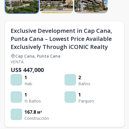
Exclusive Development in Cap Cana,
Punta Cana – Lowest Price Available
Exclusively Through iCONIC Realty
Cap Cana
,
Punta Cana
VENTA
US$ 447,000
1
2
Hab.
Baños
1
1
½ Baños
Parqueo
167.8
M²
Construcción