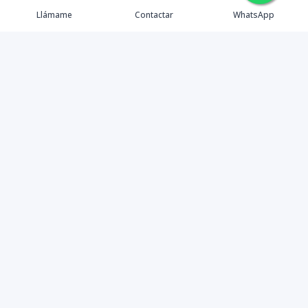
🇪🇸
🇺🇸
🇫🇷
Llámame
Contactar
WhatsApp
Tu aliado de confianza en bienes raíces en la Rep. Dom.
Desde Santo Domingo hasta Punta Cana.
Contáctanos
+18095518081
info@azulpropiedades.com
Autop. Cnel. Rafael Tomás Fernandez Dominguez #55, 3er nivel
10-A, SDE, Rep. Dom.