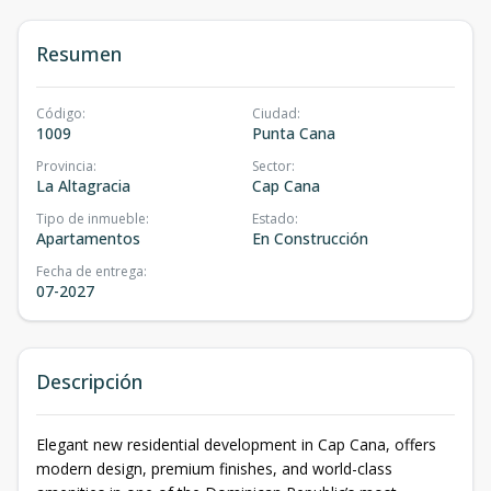
Resumen
Código
:
Ciudad
:
1009
Punta Cana
Provincia
:
Sector
:
La Altagracia
Cap Cana
Tipo de inmueble
:
Estado
:
Apartamentos
En Construcción
Fecha de entrega
:
07-2027
Descripción
Elegant new residential development in Cap Cana, offers
modern design, premium finishes, and world-class