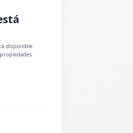
está
tá disponible
 propiedades