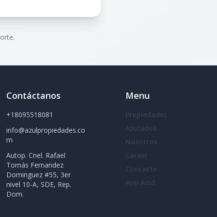
orte.
Contáctanos
Menu
+18095518081
Propiedades
Azulados
info@azulpropiedades.co
m
Nosotros
Autop. Cnel. Rafael
Career
Tomás Fernandez
Contacto
Dominguez #55, 3er
App Azul
nivel 10-A, SDE, Rep.
Dom.