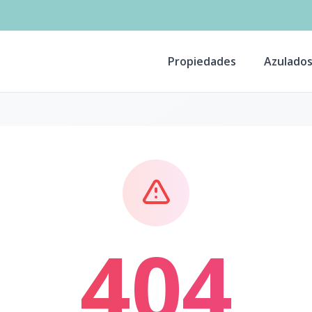
Propiedades
Azulado
404