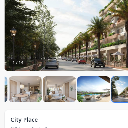
1
/
14
City Place