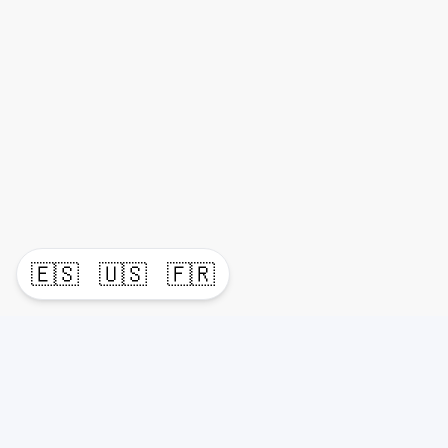
🇪🇸
🇺🇸
🇫🇷