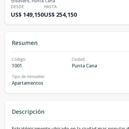
Bávaro
,
Punta Cana
DESDE
HASTA
US$ 149,150
US$ 254,150
Resumen
Código
:
Ciudad
:
1001
Punta Cana
Tipo de inmueble
:
Apartamentos
Descripción
Estratégicamente ubicado en la ciudad mas popular de