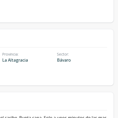
Provincia
:
Sector
:
La Altagracia
Bávaro
l caribe, Punta cana. Solo a unos minutos de las mas