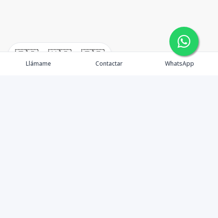
🇪🇸
🇺🇸
🇫🇷
Llámame
Contactar
WhatsApp
Tu aliado de confianza en bienes raíces en la Rep. Dom.
Desde Santo Domingo hasta Punta Cana.
Contáctanos