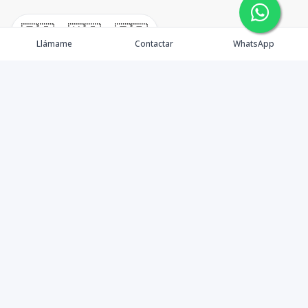
🇪🇸
🇺🇸
🇫🇷
Llámame
Contactar
WhatsApp
Tu aliado de confianza en bienes raíces en la Rep. Dom.
Desde Santo Domingo hasta Punta Cana.
Contáctanos
+18095518081
info@azulpropiedades.com