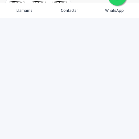
🇪🇸
🇺🇸
🇫🇷
Llámame
Contactar
WhatsApp
Tu aliado de confianza en bienes raíces en la Rep. Dom.
Desde Santo Domingo hasta Punta Cana.
Contáctanos
+18095518081
info@azulpropiedades.com
Autop. Cnel. Rafael Tomás Fernandez Dominguez #55, 3er nivel