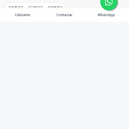
🇪🇸
🇺🇸
🇫🇷
Llámame
Contactar
WhatsApp
Tu aliado de confianza en bienes raíces en la Rep. Dom.
Desde Santo Domingo hasta Punta Cana.
Contáctanos
+18095518081
info@azulpropiedades.com