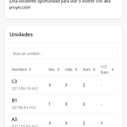
¡Una excelente oportunidad para vivir o invertir con alta
proyección!
Unidades
1/2
Nombre
Niv.
Hab.
Ban.
Est.
Ban.
C3
3
3
2
-
1
3
2
1
106.19
m2
B1
1
3
2
-
1
3
2
1
96.63
m2
A3
3
3
2
1
1
3
2
1
110.65
m2