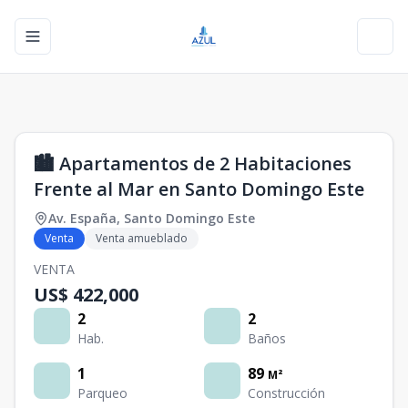
Toggle navigation menu
Toggl
1
/
0
🏙️ Apartamentos de 2 Habitaciones
Frente al Mar en Santo Domingo Este
Av. España
,
Santo Domingo Este
Venta
Venta amueblado
VENTA
US$ 422,000
2
2
Hab.
Baños
1
89
M²
Parqueo
Construcción