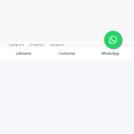
🇪🇸
🇺🇸
🇫🇷
Llámame
Contactar
WhatsApp
Tu aliado de confianza en bienes raíces en la Rep. Dom.
Desde Santo Domingo hasta Punta Cana.