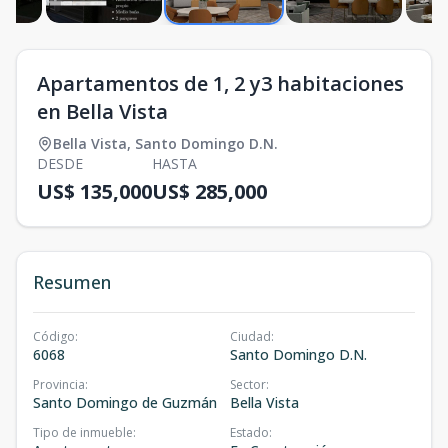
Apartamentos de 1, 2 y3 habitaciones
en Bella Vista
Bella Vista
,
Santo Domingo D.N.
DESDE
HASTA
US$ 135,000
US$ 285,000
Resumen
Código
:
Ciudad
:
6068
Santo Domingo D.N.
Provincia
:
Sector
:
Santo Domingo de Guzmán
Bella Vista
Tipo de inmueble
:
Estado
: