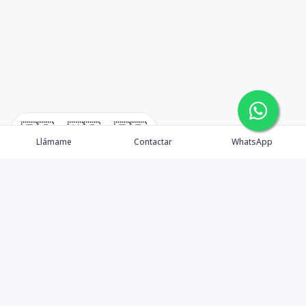
🇪🇸
🇺🇸
🇫🇷
Llámame
Contactar
WhatsApp
Tu aliado de confianza en bienes raíces en la Rep. Dom.