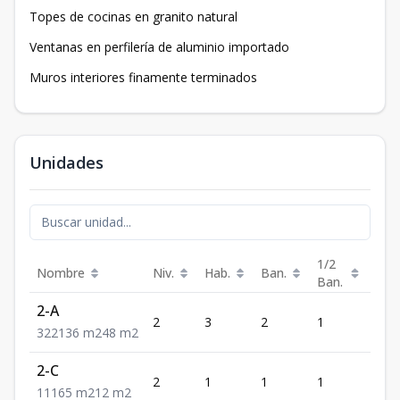
Topes de cocinas en granito natural
Ventanas en perfilería de aluminio importado
Muros interiores finamente terminados
Unidades
1/2
Nombre
Niv.
Hab.
Ban.
Est.
Ban.
2-A
2
3
2
1
2
3
2
2
136
m2
48
m2
2-C
2
1
1
1
1
1
1
1
65
m2
12
m2