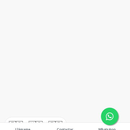
🇪🇸
🇺🇸
🇫🇷
Llámame
Contactar
WhatsApp