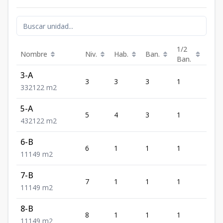
1/2
Nombre
Niv.
Hab.
Ban.
Est.
Ban.
3-A
3
3
3
1
2
3
3
2
122
m2
5-A
5
4
3
1
2
4
3
2
122
m2
6-B
6
1
1
1
1
1
1
1
49
m2
7-B
7
1
1
1
1
1
1
1
49
m2
8-B
8
1
1
1
1
1
1
1
49
m2