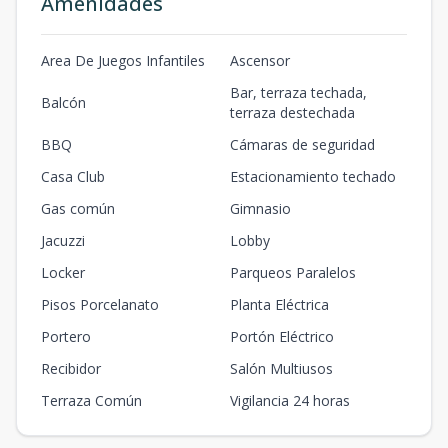
Amenidades
2
1
1
1
1
1
1
1
71
m2
8-E
Area De Juegos Infantiles
Ascensor
8
1
1
1
1
1
1
1
71
m2
Bar, terraza techada,
Balcón
terraza destechada
10-E
10
1
1
1
1
BBQ
Cámaras de seguridad
1
1
1
71
m2
Casa Club
Estacionamiento techado
7-F
7
2
3
1
2
Gas común
Gimnasio
2
3
2
84
m2
Jacuzzi
Lobby
10-F
Locker
10
2
Parqueos Paralelos
3
1
2
2
3
2
84
m2
Pisos Porcelanato
Planta Eléctrica
2-A
Portero
Portón Eléctrico
2
3
3
1
2
3
3
2
122
m2
Recibidor
Salón Multiusos
Terraza Común
Vigilancia 24 horas