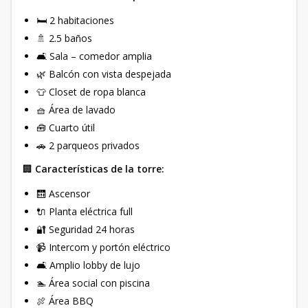
🛏️ 2 habitaciones
🚿 2.5 baños
🛋️ Sala – comedor amplia
🌿 Balcón con vista despejada
👕 Closet de ropa blanca
🧺 Área de lavado
🧰 Cuarto útil
🚗 2 parqueos privados
🏢
Características de la torre:
🛗 Ascensor
🔌 Planta eléctrica full
🔐 Seguridad 24 horas
📹 Intercom y portón eléctrico
🛋️ Amplio lobby de lujo
🏊 Área social con piscina
🍖 Área BBQ