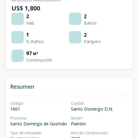
US$ 1,800
2
2
Hab.
Baños
1
2
½ Baños
Parqueo
97
M²
Construcción
Resumen
Código
:
Ciudad
:
1601
Santo Domingo D.N.
Provincia
:
Sector
:
Santo Domingo de Guzmán
Piantini
Tipo de inmueble
:
Año de Construcción
: