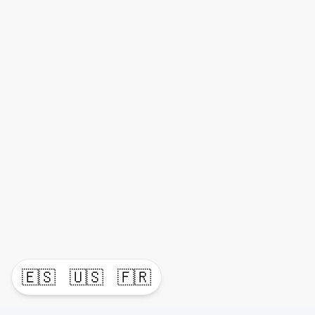
🇪🇸
🇺🇸
🇫🇷