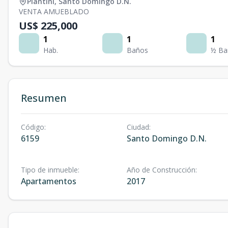
Piantini
,
Santo Domingo D.N.
VENTA AMUEBLADO
US$ 225,000
1
1
1
Hab.
Baños
½ Ba
Resumen
Código
:
Ciudad
:
6159
Santo Domingo D.N.
Tipo de inmueble
:
Año de Construcción
:
Apartamentos
2017