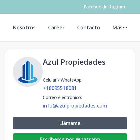
Facebook
Instagram
s
Nosotros
Career
Contacto
Más
Azul Propiedades
Celular / WhatsApp
:
+18095518081
Correo electrónico
:
info@azulpropiedades.com
Llámame
Escribeme por Whatsapp