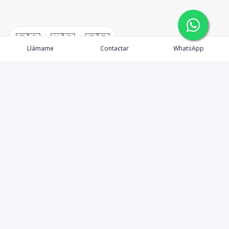
🇪🇸
🇺🇸
🇫🇷
Llámame
Contactar
WhatsApp
Tu aliado de confianza en bienes raíces en la Rep. Dom.
Desde Santo Domingo hasta Punta Cana.
Contáctanos
+18095518081