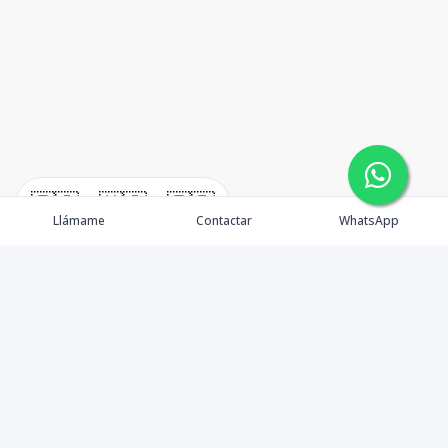
🇪🇸
🇺🇸
🇫🇷
Llámame
Contactar
WhatsApp
Tu aliado de confianza en bienes raíces en la Rep. Dom.