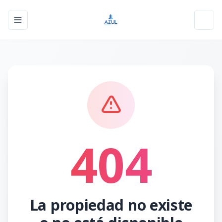
Toggle navigation menu
Toggl
404
La propiedad no existe