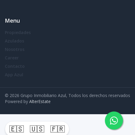
Menu
Propiedades
Azulados
Nosotros
Career
Contacto
App Azul
©
2026
Grupo Inmobiliario Azul
,
Todos los derechos reservados
Powered by
AlterEstate
🇪🇸
🇺🇸
🇫🇷