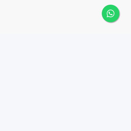
Contáctanos
Menu
+18095518081
Propiedades
Azulados
info@azulpropiedades.co
m
Nosotros
Autop. Cnel. Rafael
Career