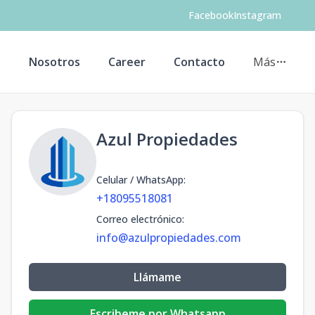
Facebook
Instagram
s
Nosotros
Career
Contacto
Más
Azul Propiedades
Celular / WhatsApp
:
+18095518081
Correo electrónico
:
info@azulpropiedades.com
Llámame
Escribeme por Whatsapp