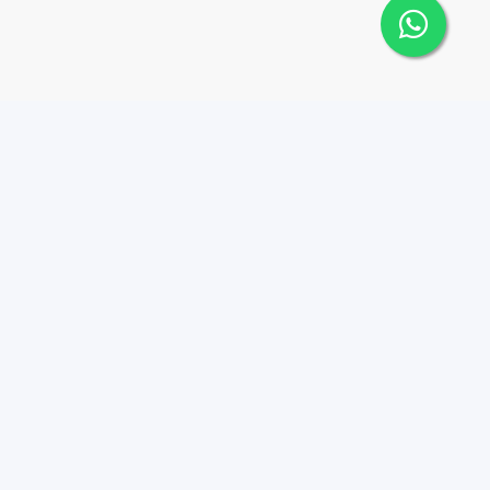
Contáctanos
Menu
+18095518081
Propiedades
Azulados
info@azulpropiedades.co
m
Nosotros
Autop. Cnel. Rafael
Career
Tomás Fernandez
Contacto