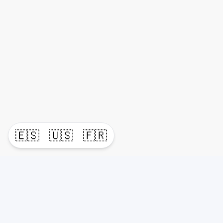
🇪🇸
🇺🇸
🇫🇷