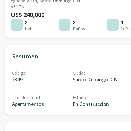
Bella Vista
,
Santo Domingo D.N.
VENTA
US$ 240,000
2
2
1
Hab.
Baños
½ Ba
Resumen
Código
:
Ciudad
:
7349
Santo Domingo D.N.
Tipo de inmueble
:
Estado
:
Apartamentos
En Construcción