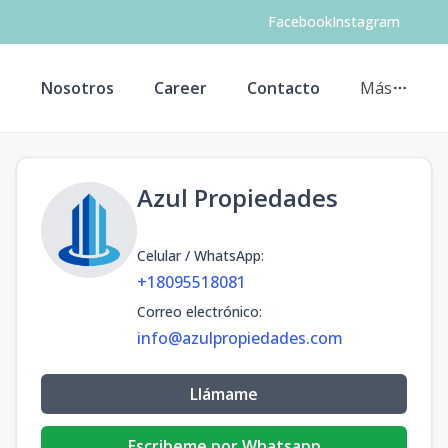
Facebook
Instagram
s
Nosotros
Career
Contacto
Más
Azul Propiedades
Celular / WhatsApp
:
+18095518081
Correo electrónico
:
info@azulpropiedades.com
Llámame
Escribeme por Whatsapp