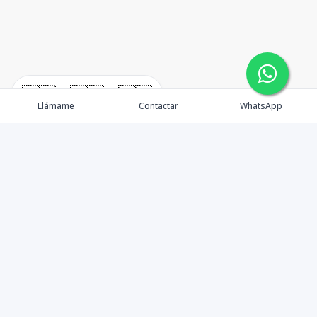
🇪🇸
🇺🇸
🇫🇷
Llámame
Contactar
WhatsApp
Tu aliado de confianza en bienes raíces en la Rep. Dom.
Desde Santo Domingo hasta Punta Cana.