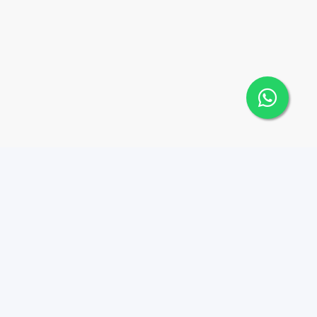
Contáctanos
Menu
+18095518081
Propiedades