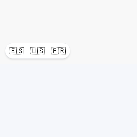
🇪🇸
🇺🇸
🇫🇷