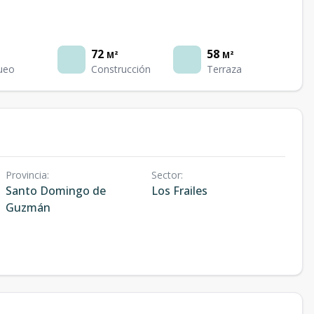
72
58
M²
M²
ueo
Construcción
Terraza
Provincia
:
Sector
:
Santo Domingo de
Los Frailes
Guzmán