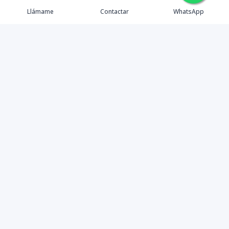
🇪🇸
🇺🇸
🇫🇷
Llámame
Contactar
WhatsApp
Tu aliado de confianza en bienes raíces en la Rep. Dom.
Desde Santo Domingo hasta Punta Cana.
Contáctanos
+18095518081
info@azulpropiedades.com
Autop. Cnel. Rafael Tomás Fernandez Dominguez #55, 3er nivel
10-A, SDE, Rep. Dom.