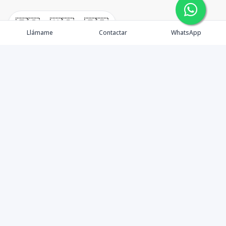
🇪🇸
🇺🇸
🇫🇷
Llámame
Contactar
WhatsApp
Tu aliado de confianza en bienes raíces en la Rep. Dom.
Desde Santo Domingo hasta Punta Cana.
Contáctanos
+18095518081
info@azulpropiedades.com