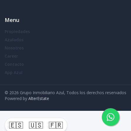
Menu
Propiedades
Azulados
Nosotros
Career
Contacto
App Azul
©
2026
Grupo Inmobiliario Azul
,
Todos los derechos reservados
Powered by
AlterEstate
🇪🇸
🇺🇸
🇫🇷