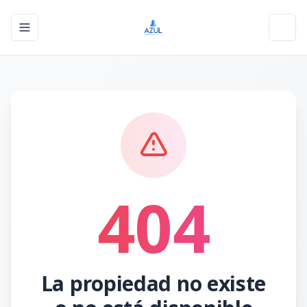
Toggle navigation menu
Toggl
404
La propiedad no existe